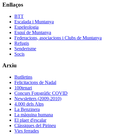
Enllaços
BTT
Escalada i Muntanya
Espeleologia
Esquí de Muntanya
Federacions, asociacions i Clubs de Muntanya
Refugis
Senderisme
Socis
Arxiu
Butlletins
Felicitacions de Nadal
100tenari
Concurs Fotogràfic COVID
Newsletters (2009-2010)
4.000 dels Alps
La Benzinera
La màquina humana
El plaer d'escalar
Clàssiques del Pirineu
Vies ferrades