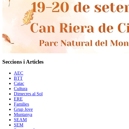
Seccions i Articles
AEC
BTT
Caiac
Cultura
Dimecres al Sol
ERE
Families
Grup Jove
Muntanya
SEAM
SEM