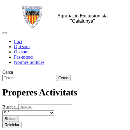
Agrupació Excursionista
"Catalunya"
Inici
Qui som
On som
Fes-te soci
Normes Sortides
Cerca
Cerca
Properes Activitats
Buscar...
Buscar
Reiniciar