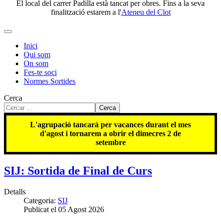
El local del carrer Padilla està tancat per obres. Fins a la seva
finalització estarem a l'
Ateneu del Clot
Inici
Qui som
On som
Fes-te soci
Normes Sortides
Cerca
Cerca
L'agrupació tancarà per vacances durant el mes
d'agost i tornarem a obrir el dimecres 2 de
setembre
SIJ: Sortida de Final de Curs
Detalls
Categoria:
SIJ
Publicat el 05 Agost 2026