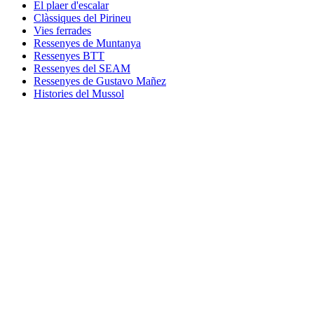
El plaer d'escalar
Clàssiques del Pirineu
Vies ferrades
Ressenyes de Muntanya
Ressenyes BTT
Ressenyes del SEAM
Ressenyes de Gustavo Mañez
Histories del Mussol