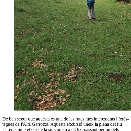
De ben segur que aquesta és una de les rutes més interessants i ferés-
tegues de l'Alta Garrotxa. Aquesta excursió uneix la plana del riu
Lli-erca amb el cor de la subcomarca d'Oix, passant per un dels