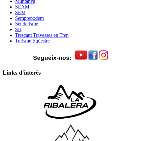
Muntanya
SEAM
SEM
Semprepodem
Senderisme
SIJ
Trescant Travesses en Tren
Turisme Eqüestre
Segueix-nos:
Links d'interès