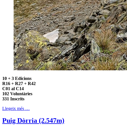
10 + 3 Edicions
R16 + R27 + R42
C01 al C14
102 Voluntàries
331 Inscrits
Llegeix més …
Puig Dòrria (2.547m)