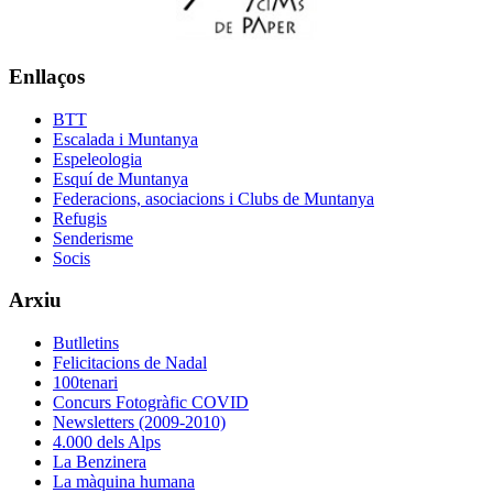
Enllaços
BTT
Escalada i Muntanya
Espeleologia
Esquí de Muntanya
Federacions, asociacions i Clubs de Muntanya
Refugis
Senderisme
Socis
Arxiu
Butlletins
Felicitacions de Nadal
100tenari
Concurs Fotogràfic COVID
Newsletters (2009-2010)
4.000 dels Alps
La Benzinera
La màquina humana