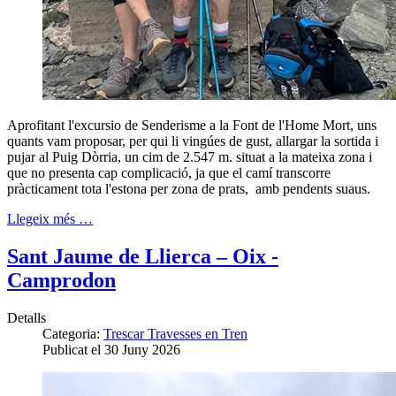
Aprofitant l'excursio de Senderisme a la Font de l'Home Mort, uns
quants vam proposar, per qui li vingúes de gust, allargar la sortida i
pujar al Puig Dòrria, un cim de 2.547 m. situat a la mateixa zona i
que no presenta cap complicació, ja que el camí transcorre
pràcticament tota l'estona per zona de prats, amb pendents suaus.
Llegeix més …
Sant Jaume de Llierca – Oix -
Camprodon
Detalls
Categoria:
Trescar Travesses en Tren
Publicat el 30 Juny 2026