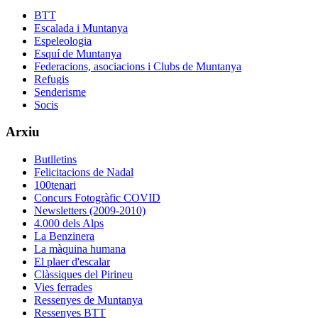
BTT
Escalada i Muntanya
Espeleologia
Esquí de Muntanya
Federacions, asociacions i Clubs de Muntanya
Refugis
Senderisme
Socis
Arxiu
Butlletins
Felicitacions de Nadal
100tenari
Concurs Fotogràfic COVID
Newsletters (2009-2010)
4.000 dels Alps
La Benzinera
La màquina humana
El plaer d'escalar
Clàssiques del Pirineu
Vies ferrades
Ressenyes de Muntanya
Ressenyes BTT