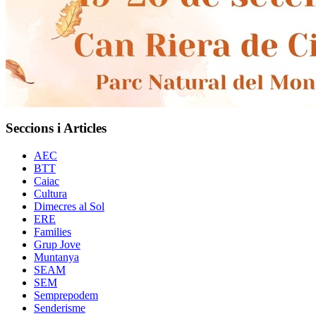
Seccions i Articles
AEC
BTT
Caiac
Cultura
Dimecres al Sol
ERE
Families
Grup Jove
Muntanya
SEAM
SEM
Semprepodem
Senderisme