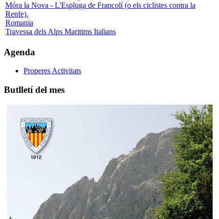
Móra la Nova - L'Espluga de Francolí (o els ciclistes contra la
Renfe).
Romania
Travessa dels Alps Maritims Italians
Agenda
Properes Activitats
Butlletí del mes