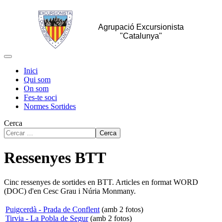
Agrupació Excursionista
"Catalunya"
Inici
Qui som
On som
Fes-te soci
Normes Sortides
Cerca
Cerca
Ressenyes BTT
Cinc ressenyes de sortides en BTT. Articles en format WORD
(DOC) d'en Cesc Grau i Núria Monmany.
Puigcerdà - Prada de Conflent
(amb 2 fotos)
Tirvia - La Pobla de Segur
(amb 2 fotos)