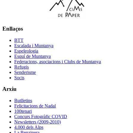
Enllaços
BTT
Escalada i Muntanya
Espeleologia
Esquí de Muntanya
Federacions, asociacions i Clubs de Muntanya
Refugis
Senderisme
Socis
Arxiu
Butlletins
Felicitacions de Nadal
100tenari
Concurs Fotogràfic COVID
Newsletters (2009-2010)
4.000 dels Alps
La Benzinera