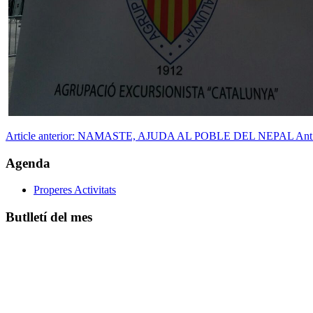
Article anterior: NAMASTE, AJUDA AL POBLE DEL NEPAL
Ant
Agenda
Properes Activitats
Butlletí del mes