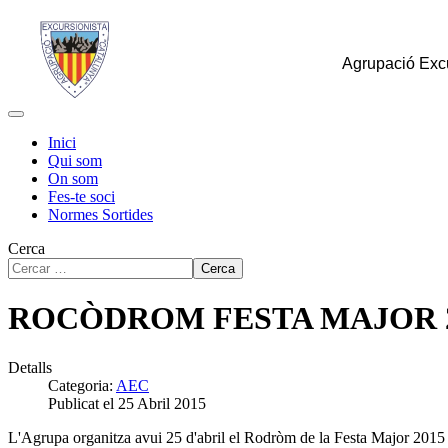
Agrupació Excu
Inici
Qui som
On som
Fes-te soci
Normes Sortides
Cerca
Cerca
ROCÒDROM FESTA MAJOR 2
Detalls
Categoria:
AEC
Publicat el 25 Abril 2015
L'Agrupa organitza avui 25 d'abril el Rodròm de la Festa Major 2015 d