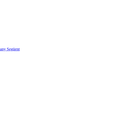
l'any
Següent