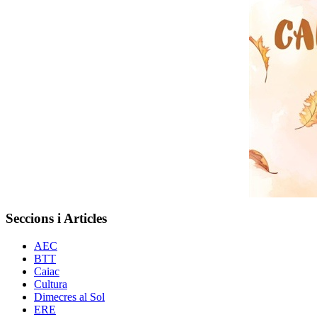
Seccions i Articles
AEC
BTT
Caiac
Cultura
Dimecres al Sol
ERE