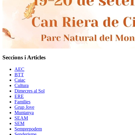
Seccions i Articles
AEC
BTT
Caiac
Cultura
Dimecres al Sol
ERE
Families
Grup Jove
Muntanya
SEAM
SEM
Semprepodem
Senderisme