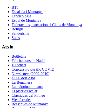
BTT
Escalada i Muntanya
Espeleologia
Esquí de Muntanya
Federacions, asociacions i Clubs de Muntanya
Refugis
Senderisme
Socis
Arxiu
Butlletins
Felicitacions de Nadal
100tenari
Concurs Fotogràfic COVID
Newsletters (2009-2010)
4.000 dels Alps
La Benzinera
La màquina humana
El plaer d'escalar
Clàssiques del Pirineu
Vies ferrades
Ressenyes de Muntanya