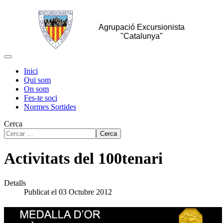
Agrupació Excursionista
"Catalunya"
Inici
Qui som
On som
Fes-te soci
Normes Sortides
Cerca
Cerca
Activitats del 100tenari
Detalls
Publicat el 03 Octubre 2012