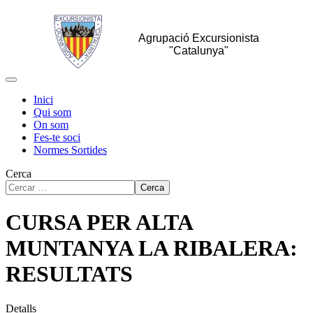
Agrupació Excursionista
"Catalunya"
Inici
Qui som
On som
Fes-te soci
Normes Sortides
Cerca
Cerca
CURSA PER ALTA
MUNTANYA LA RIBALERA:
RESULTATS
Detalls