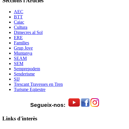
Seccions i Articles
AEC
BTT
Caiac
Cultura
Dimecres al Sol
ERE
Families
Grup Jove
Muntanya
SEAM
SEM
Semprepodem
Senderisme
SIJ
Trescant Travesses en Tren
Turisme Eqüestre
Segueix-nos:
Links d'interès