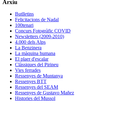
Arxiu
Butlletins
Felicitacions de Nadal
100tenari
Concurs Fotogràfic COVID
Newsletters (2009-2010)
4.000 dels Alps
La Benzinera
La màquina humana
El plaer d'escalar
Clàssiques del Pirineu
Vies ferrades
Ressenyes de Muntanya
Ressenyes BTT
Ressenyes del SEAM
Ressenyes de Gustavo Mañez
Histories del Mussol