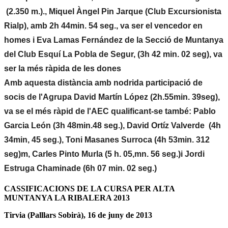
(2.350 m.)., Miquel Àngel Pin Jarque (Club Excursionista
Rialp), amb 2h 44min. 54 seg., va ser el vencedor en
homes i Eva Lamas Fernández de la Secció de Muntanya
del Club Esquí La Pobla de Segur, (3h 42 min. 02 seg), va
ser la més ràpida de les dones
Amb aquesta distància amb nodrida participació de
socis de l'Agrupa David Martín López (2h.55min. 39seg),
va se el més ràpid de l'AEC qualificant-se també: Pablo
Garcia León (3h 48min.48 seg.), David Ortíz Valverde (4h
34min, 45 seg.), Toni Masanes Surroca (4h 53min. 312
seg)m, Carles Pinto Murla (5 h. 05,mn. 56 seg.)i Jordi
Estruga Chaminade (6h 07 min. 02 seg.)
CASSIFICACIONS DE LA CURSA PER ALTA
MUNTANYA LA RIBALERA 2013
Tirvia (Palllars Sobirà), 16 de juny de 2013