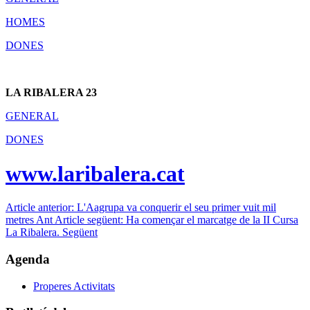
HOMES
DONES
LA RIBALERA 23
GENERAL
DONES
www.laribalera.cat
Article anterior: L'Aagrupa va conquerir el seu primer vuit mil
metres
Ant
Article següent: Ha començar el marcatge de la II Cursa
La Ribalera.
Següent
Agenda
Properes Activitats