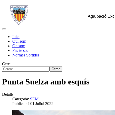
Agrupació Excu
Inici
Qui som
On som
Fes-te soci
Normes Sortides
Cerca
Cerca
Punta Suelza amb esquís
Detalls
Categoria:
SEM
Publicat el 01 Juliol 2022