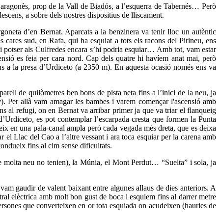
eu aragonès, prop de la Vall de Biadós, a l’esquerra de Tabernés… Però
escens, a sobre dels nostres dispositius de lliscament.
goneta d’en Bernat. Aparcats a la benzinera va tenir lloc un autèntic
s cares sud, en Rafa, qui ha esquiat a tots els racons del Pirineu, ens
 si potser als Culfredes encara s’hi podria esquiar… Amb tot, vam estar
ensió es feia per cara nord. Cap dels quatre hi havíem anat mai, però
 fins a la presa d’Urdiceto (a 2350 m). En aquesta ocasió només ens va
ell de quilòmetres ben bons de pista neta fins a l’inici de la neu, ja
any). Per allà vam amagar les bambes i varem començar l'ascensió amb
ns al refugi, on en Bernat va arribar primer ja que va triar el flanqueig
i d’Urdiceto, es pot contemplar l’escarpada cresta que formen la Punta
rodueix en una pala-canal ampla però cada vegada més dreta, que es deixa
r el Llac del Cao a l’altre vessant i ara toca esquiar per la carena amb
ondueix fins al cim sense dificultats.
e molta neu no tenien), la Múnia, el Mont Perdut… “Suelta” i sola, ja
i vam gaudir de valent baixant entre algunes allaus de dies anteriors. A
ral elèctrica amb molt bon gust de boca i esquiem fins al darrer metre
persones que converteixen en or tota esquiada on acudeixen (hauries de