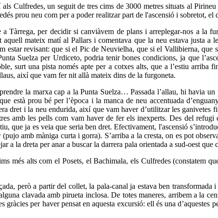
 als Culfredes, un seguit de tres cims de 3000 metres situats al Pirin
dés prou neu com per a poder realitzar part de l'ascensió i sobretot, el d
 a Tàrrega, per decidir si canviàvem de plans i arreplegar-nos a la fur
at aquell mateix matí al Pallars i comentava que la neu estava justa a le
m estar revisant: que si el Pic de Neuvielha, que si el Vallibierna, que
Punta Suelza per Urdiceto, podria tenir bones condicions, ja que l’asc
poble, surt una pista només apte per a cotxes alts, que a l’estiu arriba
laus, així que vam fer nit allà mateix dins de la furgoneta.
rendre la marxa cap a la Punta Suelza… Passada l’allau, hi havia un par
tud, que està prou bé per l’època i la manca de neu accentuada d’engu
a dret i la neu endurida, així que vam haver d’utilitzar les ganivetes fi
metres amb les pells com vam haver de fer els inexperts. Des del refug
bjectiu, que ja es veia que seria ben dret. Efectivament, l'ascensió s’int
r (pujo amb màniga curta i gorra). S’arriba a la cresta, on es pot observa
ar a la dreta per anar a buscar la darrera pala orientada a sud-oest que c
cims més alts com el Posets, el Bachimala, els Culfredes (constatem qu
çada, però a partir del collet, la pala-canal ja estava ben transformada 
 alguna clavada amb pirueta inclosa. De totes maneres, arribem a la cent
es gràcies per haver pensat en aquesta excursió: ell és una d’aquestes 