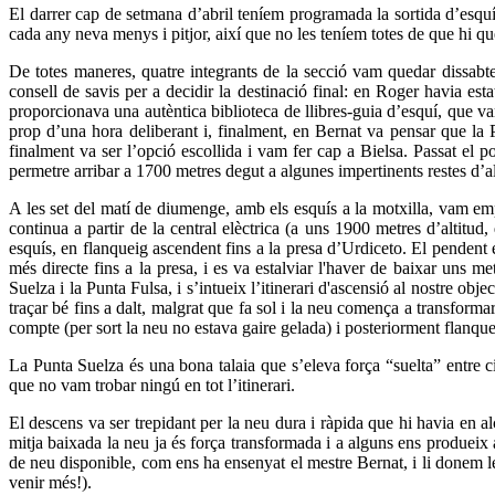
El darrer cap de setmana d’abril teníem programada la sortida d’esquí
cada any neva menys i pitjor, així que no les teníem totes de que hi que
De totes maneres, quatre integrants de la secció vam quedar dissabte
consell de savis per a decidir la destinació final: en Roger havia est
proporcionava una autèntica biblioteca de llibres-guia d’esquí, que va
prop d’una hora deliberant i, finalment, en Bernat va pensar que la 
finalment va ser l’opció escollida i vam fer cap a Bielsa. Passat el 
permetre arribar a 1700 metres degut a algunes impertinents restes d’al
A les set del matí de diumenge, amb els esquís a la motxilla, vam emp
continua a partir de la central elèctrica (a uns 1900 metres d’alti
esquís, en flanqueig ascendent fins a la presa d’Urdiceto. El pendent er
més directe fins a la presa, i es va estalviar l'haver de baixar uns 
Suelza i la Punta Fulsa, i s’intueix l’itinerari d'ascensió al nostre o
traçar bé fins a dalt, malgrat que fa sol i la neu comença a transforma
compte (per sort la neu no estava gaire gelada) i posteriorment flanquej
La Punta Suelza és una bona talaia que s’eleva força “suelta” entre 
que no vam trobar ningú en tot l’itinerari.
El descens va ser trepidant per la neu dura i ràpida que hi havia en al
mitja baixada la neu ja és força transformada i a alguns ens produeix
de neu disponible, com ens ha ensenyat el mestre Bernat, i li donem l
venir més!).