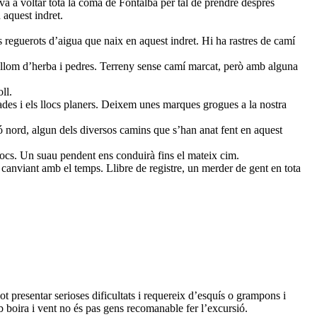
va a voltar tota la coma de Fontalba per tal de prendre després
 aquest indret.
eguerots d’aigua que naix en aquest indret. Hi ha rastres de camí
i llom d’herba i pedres. Terreny sense camí marcat, però amb alguna
ll.
ades i els llocs planers. Deixem unes marques grogues a la nostra
 nord, algun dels diversos camins que s’han anat fent en aquest
 rocs. Un suau pendent ens conduirà fins el mateix cim.
canviant amb el temps. Llibre de registre, un merder de gent en tota
 presentar serioses dificultats i requereix d’esquís o grampons i
b boira i vent no és pas gens recomanable fer l’excursió.