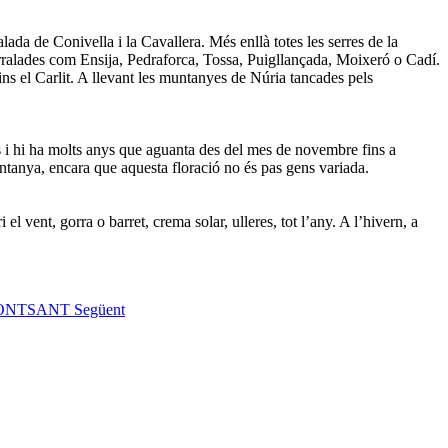
lada de Conivella i la Cavallera. Més enllà totes les serres de la
rralades com Ensija, Pedraforca, Tossa, Puigllançada, Moixeró o Cadí.
ins el Carlit. A llevant les muntanyes de Núria tancades pels
s i hi ha molts anys que aguanta des del mes de novembre fins a
untanya, encara que aquesta floració no és pas gens variada.
 vent, gorra o barret, crema solar, ulleres, tot l’any. A l’hivern, a
L MONTSANT
Següent