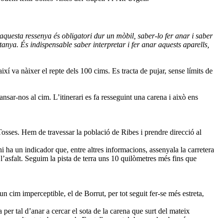
aquesta ressenya és obligatori dur un mòbil, saber-lo fer anar i saber
anya. És indispensable saber interpretar i fer anar aquests aparells,
xí va nàixer el repte dels 100 cims. Es tracta de pujar, sense límits de
nsar-nos al cim. L’itinerari es fa resseguint una carena i això ens
osses. Hem de travessar la població de Ribes i prendre direcció al
hi ha un indicador que, entre altres informacions, assenyala la carretera
’asfalt. Seguim la pista de terra uns 10 quilòmetres més fins que
n cim imperceptible, el de Borrut, per tot seguit fer-se més estreta,
per tal d’anar a cercar el sota de la carena que surt del mateix