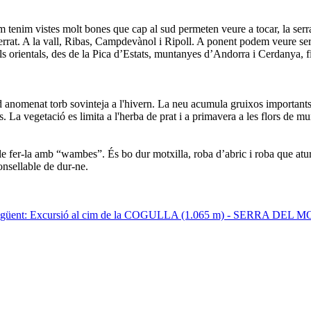
im tenim vistes molt bones que cap al sud permeten veure a tocar, la serra
serrat. A la vall, Ribas, Campdevànol i Ripoll. A ponent podem veure se
als orientals, des de la Pica d’Estats, muntanyes d’Andorra i Cerdanya, f
rd anomenat torb sovinteja a l'hivern. La neu acumula gruixos important
. La vegetació es limita a l'herba de prat i a primavera a les flors de m
fer-la amb “wambes”. És bo dur motxilla, roba d’abric i roba que aturi el
onsellable de dur-ne.
 següent: Excursió al cim de la COGULLA (1.065 m) - SERRA DE