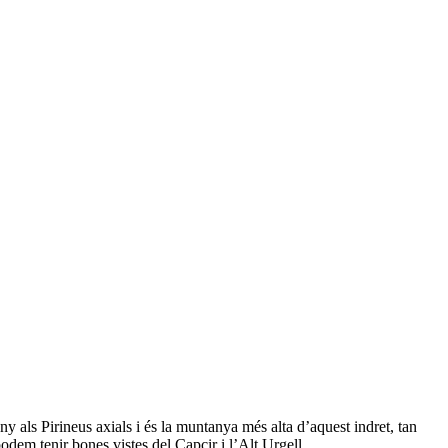
y als Pirineus axials i és la muntanya més alta d’aquest indret, tan
dem tenir bones vistes del Capcir i l’Alt Urgell.