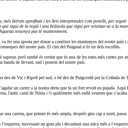
 lletrats aprofitats i les lleis interpretades com penells, per seguir 
ue sigui de la regió i una brúixola que sigui per orientar-se a la munt
 Aquesta ressenya pas té manteniment.
va fer una aposta per donar a conèixer les muntanyes del nostre país i ai
 comarques del nostre país. El cim del Puigmal n’és un dels escollits.
 superar, però també és veritat que és una de les rutes més curtes per ata
a banda de llevant, sud i ponent del nostre país.
 des de Vic i Ripoll pel sud, o bé des de Puigcerdà per la Collada de T
’agafar un carrer a la nostra dreta que fa un fort revolt en pujada. Aquí 
ta, l'antic camí de Núria i ½ quilòmetre més enllà veurem que s’acaba l
car una carena, que primer és més ampla, després gira cap a nord, passa u
l’esquerra, travessant un gran pla i decantant una mica més a l’esquerra 