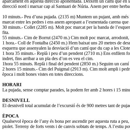
aparcament en aquesta direcció aponentada. Deixem un camí que en la ma
direcció nord i marxar cap al Santuari de Núria. Anem per entre herba d
10 minuts.- Peu d’una pujada. (2135 m) Muntem un pujant, amb més roc
marcat entre les pedres i ens anem apropant a l’esmentada carena que ar
30 minuts.- Collet (2285 m). Molt poc marcat per la banda de l’esquer
fita.
55 minuts.- Cim de Borrut (2470 m.) Cim molt poc marcat, arrodonit, p
1 hora.- Coll de Fontalba (2450 m.) Hem baixat uns 20 metres de desniv
esquerra que assenyalen la desviació d’un camí que du cap a les Clot
1 hora 35 minuts.- Replà i peu d’un pendent (2710 m.) Ens enfilem for
indret, fins arribar a un pla des d’on es veu el cim.
1hora 55 minuts. Replà i final del pendent (2850 m.) Seguim un camí pl
2 hores 15 minuts.- Cim del Puigmal (2913 m). Cim molt ampli i pedreg
època i molt bones vistes en totes direccions.
HORARI
La pujada, sense comptar parades, la podem fer amb 2 hores i 15 minut
DESNIVELL
El desnivell total acumulat de l’excursió és de 900 metres tant de puj
ÈPOCA
Qualsevol època de l’any és bona per ascendir per aquesta ruta a peu, 
piolet. Terreny de forts vents i de canvis sobtats de temps. A l’estiu 