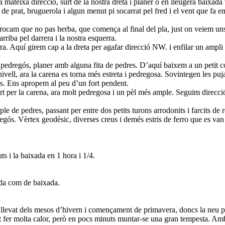
teixa direcció, surt de la nostra dreta i planer o en lleugera baixada 
e prat, bruguerola i algun menut pi socarrat pel fred i el vent que fa en
am que no pas herba, que comença al final del pla, just on veiem uns r
riba pel darrera i la nostra esquerra.
ra. Aquí girem cap a la dreta per agafar direcció NW. i enfilar un ampl
edregós, planer amb alguna fita de pedres. D’aquí baixem a un petit co
ell, ara la carena es torna més estreta i pedregosa. Sovintegen les puj
es. Ens apropem al peu d’un fort pendent.
t per la carena, ara molt pedregosa i un pèl més ample. Seguim direcció
e de pedres, passant per entre dos petits turons arrodonits i farcits de
ós. Vèrtex geodèsic, diverses creus i demés estris de ferro que es van 
s i la baixada en 1 hora i 1/4.
ada com de baixada.
llevat dels mesos d’hivern i començament de primavera, doncs la neu pot
pot fer molta calor, però en pocs minuts muntar-se una gran tempesta. Am