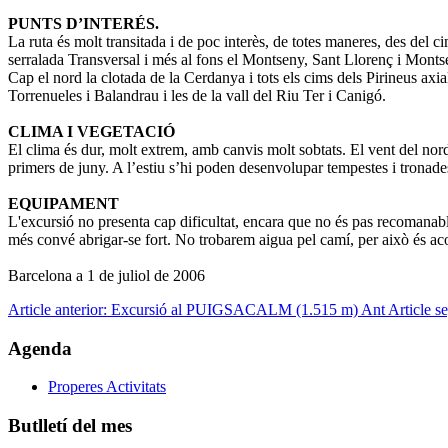
PUNTS D’INTERÉS.
La ruta és molt transitada i de poc interès, de totes maneres, des del c
serralada Transversal i més al fons el Montseny, Sant Llorenç i Mont
Cap el nord la clotada de la Cerdanya i tots els cims dels Pirineus axi
Torrenueles i Balandrau i les de la vall del Riu Ter i Canigó.
CLIMA I VEGETACIÓ
El clima és dur, molt extrem, amb canvis molt sobtats. El vent del no
primers de juny. A l’estiu s’hi poden desenvolupar tempestes i tronades
EQUIPAMENT
L'excursió no presenta cap dificultat, encara que no és pas recomanable 
més convé abrigar-se fort. No trobarem aigua pel camí, per això és ac
Barcelona a 1 de juliol de 2006
Article anterior: Excursió al PUIGSACALM (1.515 m)
Ant
Article
Agenda
Properes Activitats
Butlletí del mes