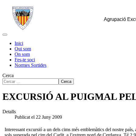
Agrupació Excu
Inici
Qui som
On som
Fes-te soci
Normes Sortides
Cerca
Cerca
EXCURSIÓ AL PUIGMAL PE
Detalls
Publicat el 22 Juny 2009
Interessant excursió a un dels cims més emblemàtics del nostre país, a
sols superada pel cim del Carlit, a l’extrem nord de Cerdanya. Té 2.