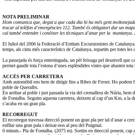
NOTA PRELIMINAR
Hom comunica que, degut a que cada dia hi ha més gent moltonejada, més
trucar al telèfon d’emergències 112. També és obligatori dur un mapa q
cal també entendre i conèixer les tècniques d’anar per la muntanya.
El Juliol del 2006 la Federació d’Entitats Excursionistes de Catalunya, 
temps, als cims més característics de Catalunya, repartits per totes les
La passejada és força entretinguda, un pèl feixuga pel desnivell que cal
permet gaudir tota l’estona d’unes esplèndides vistes que abasten tota l
ACCÉS PER CARRETERA
Amb automòbil ens hem de dirigir fins a Ribes de Freser. Ho podem fer
poble de Queralbs.
En arribar al poble i just passada la via del cremallera de Núria, hem d
de Fontalba. Seguim aquesta carretera, deixem al cap d’un Km, a la dre
s’acaba en un gran pla.
RECORREGUT
El recorregut travessa direcció ponent un gran pla per tal d’anar a cer
enfilar una gran pala i deixar-nos al peu del Puigmal.
0 minuts.- Pla de Fontalba. (2075 m). Sortim en direcció ponent, cap a 