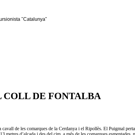
rsionista "Catalunya"
L COLL DE FONTALBA
 cavall de les comarques de la Cerdanya i el Ripollès. El Puigmal pertan
913 metres d’alçada i des del cim, a més de les comarques esmentades, po