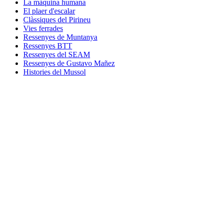
La màquina humana
El plaer d'escalar
Clàssiques del Pirineu
Vies ferrades
Ressenyes de Muntanya
Ressenyes BTT
Ressenyes del SEAM
Ressenyes de Gustavo Mañez
Histories del Mussol