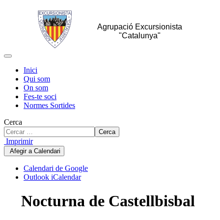
Agrupació Excursionista
"Catalunya"
Inici
Qui som
On som
Fes-te soci
Normes Sortides
Cerca
Cerca
Imprimir
Afegir a Calendari
Calendari de Google
Outlook iCalendar
Nocturna de Castellbisbal