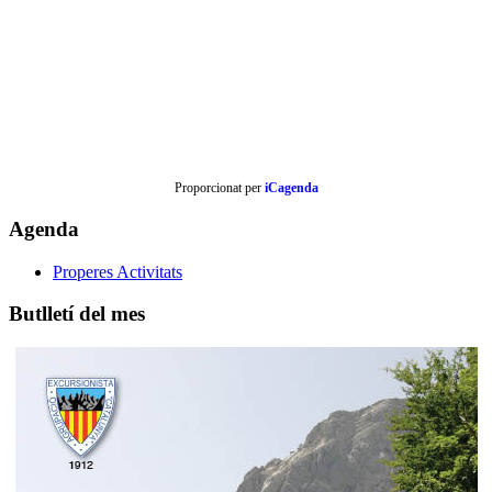
Proporcionat per
iCagenda
Agenda
Properes Activitats
Butlletí del mes