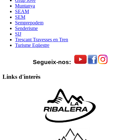
Grup Jove
Muntanya
SEAM
SEM
Semprepodem
Senderisme
SIJ
Trescant Travesses en Tren
Turisme Eqüestre
Segueix-nos:
Links d'interès