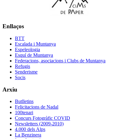
Enllaços
BTT
Escalada i Muntanya
Espeleologia
Esquí de Muntanya
Federacions, asociacions i Clubs de Muntanya
Refugis
Senderisme
Socis
Arxiu
Butlletins
Felicitacions de Nadal
100tenari
Concurs Fotogràfic COVID
Newsletters (2009-2010)
4.000 dels Alps
La Benzinera