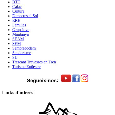
BTT
Caiac
Cultura
Dimecres al Sol
ERE
Families
Grup Jove
Muntanya
SEAM
SEM
Semprepodem
Senderisme
SIJ
Trescant Travesses en Tren
Turisme Eqüestre
Segueix-nos:
Links d'interès