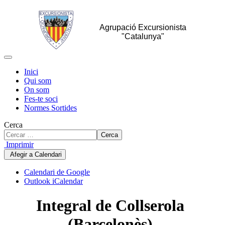
Agrupació Excursionista
"Catalunya"
Inici
Qui som
On som
Fes-te soci
Normes Sortides
Cerca
Cerca
Imprimir
Afegir a Calendari
Calendari de Google
Outlook iCalendar
Integral de Collserola
(Barcelonès)