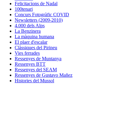
Felicitacions de Nadal
100tenari
Concurs Fotogràfic COVID
Newsletters (2009-2010)
4.000 dels Alps
La Benzinera
La màquina humana
El plaer d'escalar
Clàssiques del Pirineu
Vies ferrades
Ressenyes de Muntanya
Ressenyes BTT
Ressenyes del SEAM
Ressenyes de Gustavo Mañez
Histories del Mussol