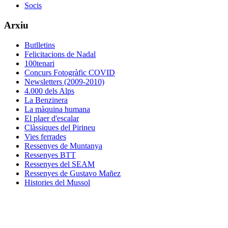
Socis
Arxiu
Butlletins
Felicitacions de Nadal
100tenari
Concurs Fotogràfic COVID
Newsletters (2009-2010)
4.000 dels Alps
La Benzinera
La màquina humana
El plaer d'escalar
Clàssiques del Pirineu
Vies ferrades
Ressenyes de Muntanya
Ressenyes BTT
Ressenyes del SEAM
Ressenyes de Gustavo Mañez
Histories del Mussol