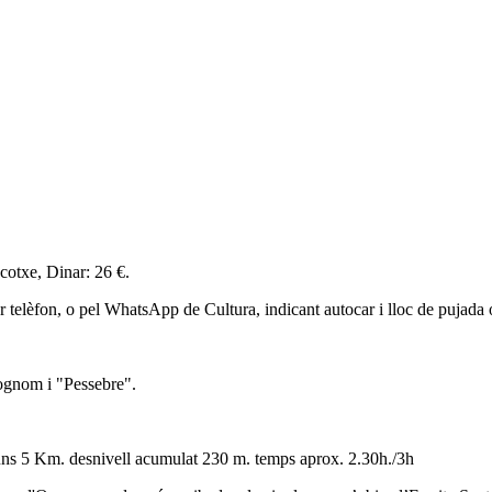
cotxe, Dinar: 26 €.
r telèfon, o pel WhatsApp de Cultura, indicant autocar i lloc de pujada 
ognom i "Pessebre".
 uns 5 Km. desnivell acumulat 230 m. temps aprox. 2.30h./3h