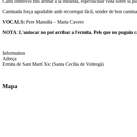
Camí ombrívol fins arribar a la miranda, espectacular vista sobre la p
Caminada força agradable amb recorregut fàcil, sender de bon caminar
VOCALS:
Pere Mansilla – Marta Cavero
NOTA
:
L'autocar no pot arribar a l'ermita. Pels que no puguin c
Information
Adreça
Ermita de Sant Martí Xic (Santa Cecília de Voltregà)
Mapa