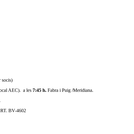
 socis)
(local AEC). a les
7:45 h.
Fabra i Puig /Meridiana.
.
CRT. BV-4602