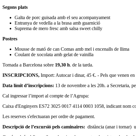
Segons plats
Galta de porc guisada amb el seu acompanyament
Entranya de vedella a la brasa amb guarnició
Suprema de mero fresc amb salsa sweet chilly
Postres
Mousse de mató de can Comas amb mel i encenalls de llima
Coulant de xocolata amb gelat de vainilla
Tornada a Barcelona sobre
19,30 h
. de la tarda.
INSCRIPCIONS,
Import: Autocar i dinar,
45 €. - Pels que venen en 
Data límit d’inscripcions:
13 de novembre a les 20h. a Secretaria, pe
Cal ingressar l’import al compte de l’Agrupa:
Caixa d'Enginyers ES72 3025 0017 4114 0003 1058, indicant nom c
Les reserves s'efectuaran per ordre de pagament.
Descripció de l’excursió pels caminaires:
distància (anar i tornar)