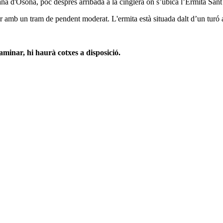
lana d'Osona, poc després arribada a la cinglera on s’ubica l’Ermita San
 amb un tram de pendent moderat. L'ermita està situada dalt d’un turó 
aminar, hi haurà cotxes a disposició.