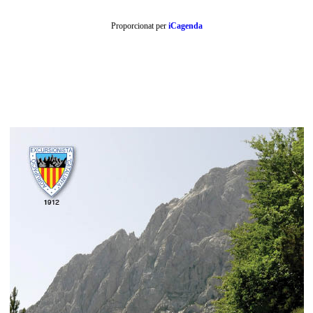
Proporcionat per
iCagenda