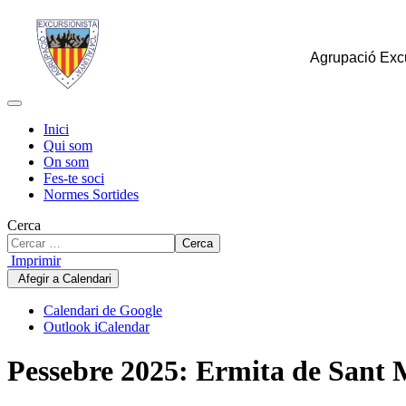
Agrupació Excu
Inici
Qui som
On som
Fes-te soci
Normes Sortides
Cerca
Cerca
Imprimir
Afegir a Calendari
Calendari de Google
Outlook iCalendar
Pessebre 2025: Ermita de Sant 