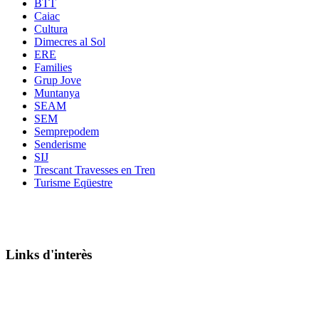
BTT
Caiac
Cultura
Dimecres al Sol
ERE
Families
Grup Jove
Muntanya
SEAM
SEM
Semprepodem
Senderisme
SIJ
Trescant Travesses en Tren
Turisme Eqüestre
Links d'interès