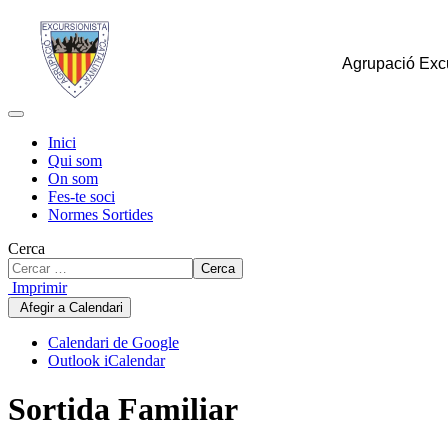
Agrupació Excu
Inici
Qui som
On som
Fes-te soci
Normes Sortides
Cerca
Cerca
Imprimir
Afegir a Calendari
Calendari de Google
Outlook iCalendar
Sortida Familiar