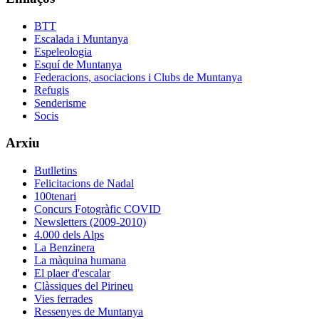
BTT
Escalada i Muntanya
Espeleologia
Esquí de Muntanya
Federacions, asociacions i Clubs de Muntanya
Refugis
Senderisme
Socis
Arxiu
Butlletins
Felicitacions de Nadal
100tenari
Concurs Fotogràfic COVID
Newsletters (2009-2010)
4.000 dels Alps
La Benzinera
La màquina humana
El plaer d'escalar
Clàssiques del Pirineu
Vies ferrades
Ressenyes de Muntanya