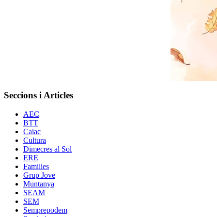
Seccions i Articles
AEC
BTT
Caiac
Cultura
Dimecres al Sol
ERE
Families
Grup Jove
Muntanya
SEAM
SEM
Semprepodem