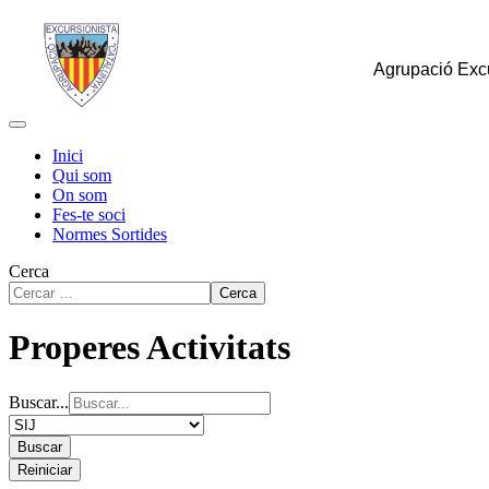
Agrupació Excu
Inici
Qui som
On som
Fes-te soci
Normes Sortides
Cerca
Cerca
Properes Activitats
Buscar...
Buscar
Reiniciar