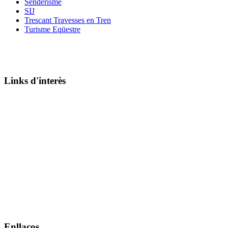
Senderisme
SIJ
Trescant Travesses en Tren
Turisme Eqüestre
Links d'interès
Enllaços