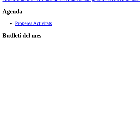
Agenda
Properes Activitats
Butlletí del mes