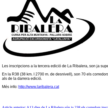
Les inscripcions a la tercera edició de La Ribalera, son ja supe
En la R38 (38 km. I 2700 m. de desnivell), son 70 els corredor
als de la darrera edició.
Més info:
http://www.laribalera.cat
Article anterior: A13 dies de La Ribalera són ja 238 els corredors insc