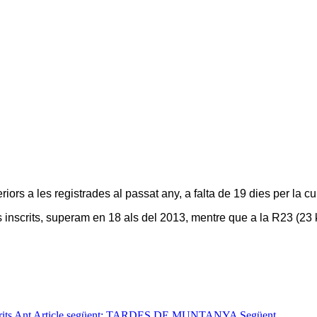
riors a les registrades al passat any, a falta de 19 dies per la c
s inscrits, superam en 18 als del 2013, mentre que a la R23 (23 
rits
Ant
Article següent: TARDES DE MUNTANYA
Següent