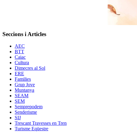
Seccions i Articles
AEC
BTT
Caiac
Cultura
Dimecres al Sol
ERE
Families
Grup Jove
Muntanya
SEAM
SEM
Semprepodem
Senderisme
SIJ
Trescant Travesses en Tren
Turisme Eqüestre