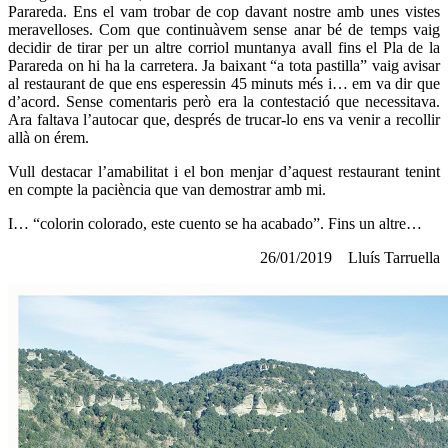
Parareda. Ens el vam trobar de cop davant nostre amb unes vistes
meravelloses. Com que continuàvem sense anar bé de temps vaig
decidir de tirar per un altre corriol muntanya avall fins el Pla de la
Parareda on hi ha la carretera. Ja baixant “a tota pastilla” vaig avisar
al restaurant de que ens esperessin 45 minuts més i… em va dir que
d’acord. Sense comentaris però era la contestació que necessitava.
Ara faltava l’autocar que, després de trucar-lo ens va venir a recollir
allà on érem.
Vull destacar l’amabilitat i el bon menjar d’aquest restaurant tenint
en compte la paciència que van demostrar amb mi.
I… “colorin colorado, este cuento se ha acabado”. Fins un altre…
26/01/2019 Lluís Tarruella