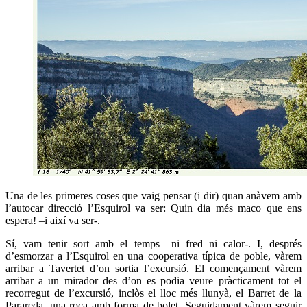
Una de les primeres coses que vaig pensar (i dir) quan anàvem amb
l’autocar direcció l’Esquirol va ser: Quin dia més maco que ens
espera! –i així va ser-.
Sí, vam tenir sort amb el temps –ni fred ni calor-. I, després
d’esmorzar a l’Esquirol en una cooperativa típica de poble, vàrem
arribar a Tavertet d’on sortia l’excursió. El començament vàrem
arribar a un mirador des d’on es podia veure pràcticament tot el
recorregut de l’excursió, inclòs el lloc més llunyà, el Barret de la
Parareda, una roca amb forma de bolet. Seguidament vàrem seguir