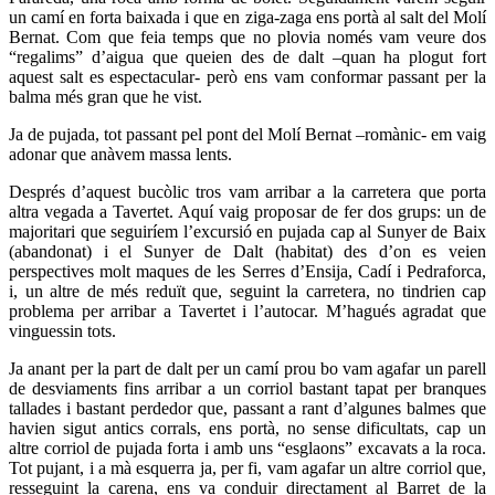
un camí en forta baixada i que en ziga-zaga ens portà al salt del Molí
Bernat. Com que feia temps que no plovia només vam veure dos
“regalims” d’aigua que queien des de dalt –quan ha plogut fort
aquest salt es espectacular- però ens vam conformar passant per la
balma més gran que he vist.
Ja de pujada, tot passant pel pont del Molí Bernat –romànic- em vaig
adonar que anàvem massa lents.
Després d’aquest bucòlic tros vam arribar a la carretera que porta
altra vegada a Tavertet. Aquí vaig proposar de fer dos grups: un de
majoritari que seguiríem l’excursió en pujada cap al Sunyer de Baix
(abandonat) i el Sunyer de Dalt (habitat) des d’on es veien
perspectives molt maques de les Serres d’Ensija, Cadí i Pedraforca,
i, un altre de més reduït que, seguint la carretera, no tindrien cap
problema per arribar a Tavertet i l’autocar. M’hagués agradat que
vinguessin tots.
Ja anant per la part de dalt per un camí prou bo vam agafar un parell
de desviaments fins arribar a un corriol bastant tapat per branques
tallades i bastant perdedor que, passant a rant d’algunes balmes que
havien sigut antics corrals, ens portà, no sense dificultats, cap un
altre corriol de pujada forta i amb uns “esglaons” excavats a la roca.
Tot pujant, i a mà esquerra ja, per fi, vam agafar un altre corriol que,
resseguint la carena, ens va conduir directament al Barret de la