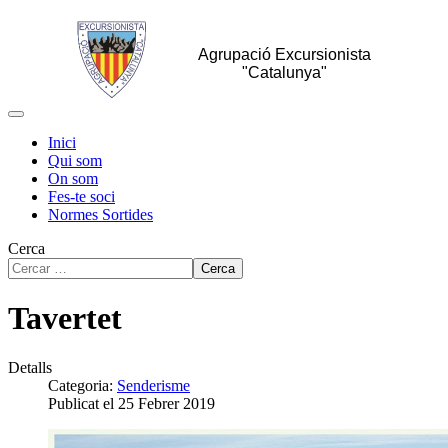
Agrupació Excursionista
"Catalunya"
Inici
Qui som
On som
Fes-te soci
Normes Sortides
Cerca
Cerca
Tavertet
Detalls
Categoria:
Senderisme
Publicat el 25 Febrer 2019