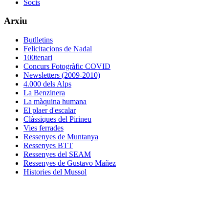
Socis
Arxiu
Butlletins
Felicitacions de Nadal
100tenari
Concurs Fotogràfic COVID
Newsletters (2009-2010)
4.000 dels Alps
La Benzinera
La màquina humana
El plaer d'escalar
Clàssiques del Pirineu
Vies ferrades
Ressenyes de Muntanya
Ressenyes BTT
Ressenyes del SEAM
Ressenyes de Gustavo Mañez
Histories del Mussol