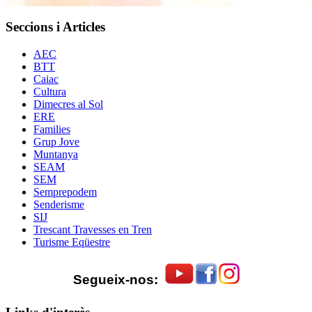
Seccions i Articles
AEC
BTT
Caiac
Cultura
Dimecres al Sol
ERE
Families
Grup Jove
Muntanya
SEAM
SEM
Semprepodem
Senderisme
SIJ
Trescant Travesses en Tren
Turisme Eqüestre
Segueix-nos: