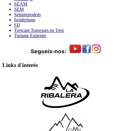
SEAM
SEM
Semprepodem
Senderisme
SIJ
Trescant Travesses en Tren
Turisme Eqüestre
Segueix-nos:
Links d'interès