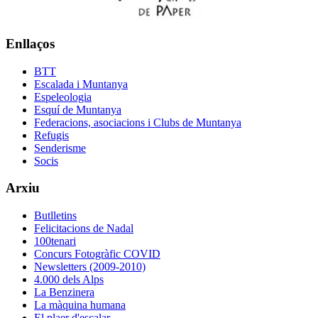
Enllaços
BTT
Escalada i Muntanya
Espeleologia
Esquí de Muntanya
Federacions, asociacions i Clubs de Muntanya
Refugis
Senderisme
Socis
Arxiu
Butlletins
Felicitacions de Nadal
100tenari
Concurs Fotogràfic COVID
Newsletters (2009-2010)
4.000 dels Alps
La Benzinera
La màquina humana
El plaer d'escalar