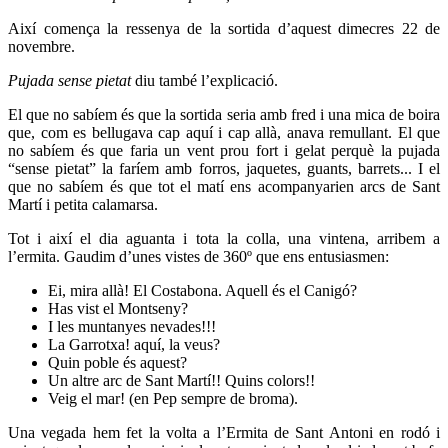
Així comença la ressenya de la sortida d’aquest dimecres 22 de
novembre.
Pujada sense pietat
diu també l’explicació.
El que no sabíem és que la sortida seria amb fred i una mica de boira
que, com es bellugava cap aquí i cap allà, anava remullant. El que
no sabíem és que faria un vent prou fort i gelat perquè la pujada
“sense pietat” la faríem amb forros, jaquetes, guants, barrets... I el
que no sabíem és que tot el matí ens acompanyarien arcs de Sant
Martí i petita calamarsa.
Tot i així el dia aguanta i tota la colla, una vintena, arribem a
l’ermita. Gaudim d’unes vistes de 360º que ens entusiasmen:
Ei, mira allà! El Costabona. Aquell és el Canigó?
Has vist el Montseny?
I les muntanyes nevades!!!
La Garrotxa! aquí, la veus?
Quin poble és aquest?
Un altre arc de Sant Martí!! Quins colors!!
Veig el mar! (en Pep sempre de broma).
Una vegada hem fet la volta a l’Ermita de Sant Antoni en rodó i