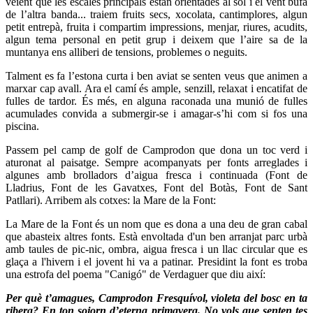
veient que les escales principals estan orientades al sol i el vent bufa
de l’altra banda... traiem fruits secs, xocolata, cantimplores, algun
petit entrepà, fruita i compartim impressions, menjar, riures, acudits,
algun tema personal en petit grup i deixem que l’aire sa de la
muntanya ens alliberi de tensions, problemes o neguits.
Talment es fa l’estona curta i ben aviat se senten veus que animen a
marxar cap avall. Ara el camí és ample, senzill, relaxat i encatifat de
fulles de tardor. És més, en alguna raconada una munió de fulles
acumulades convida a submergir-se i amagar-s’hi com si fos una
piscina.
Passem pel camp de golf de Camprodon que dona un toc verd i
aturonat al paisatge. Sempre acompanyats per fonts arreglades i
algunes amb brolladors d’aigua fresca i continuada (Font de
Lladrius, Font de les Gavatxes, Font del Botàs, Font de Sant
Patllari). Arribem als cotxes: la Mare de la Font:
La Mare de la Font és un nom que es dona a una deu de gran cabal
que abasteix altres fonts. Està envoltada d'un ben arranjat parc urbà
amb taules de pic-nic, ombra, aigua fresca i un llac circular que es
glaça a l'hivern i el jovent hi va a patinar. Presidint la font es troba
una estrofa del poema "Canigó" de Verdaguer que diu així:
Per què t’amagues, Camprodon Fresquívol,
violeta del bosc en ta
ribera? En ton sojorn d’eterna primavera. No vols que senten tes