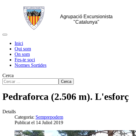
Agrupació Excursionista
"Catalunya"
Inici
Qui som
On som
Fes-te soci
Normes Sortides
Cerca
Cerca
Pedraforca (2.506 m). L'esforç
Detalls
Categoria:
Semprepodem
Publicat el 14 Juliol 2019