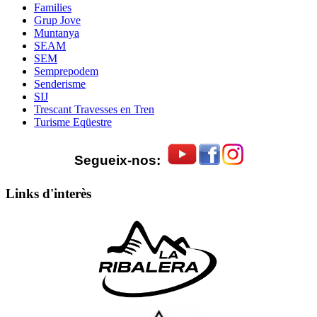
Families
Grup Jove
Muntanya
SEAM
SEM
Semprepodem
Senderisme
SIJ
Trescant Travesses en Tren
Turisme Eqüestre
Segueix-nos:
Links d'interès