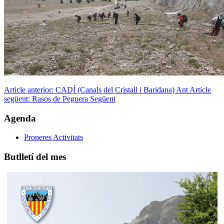
Article anterior: CADÍ (Canals del Cristall i Baridana)
Ant
Article
següent: Rasos de Peguera
Següent
Agenda
Properes Activitats
Butlletí del mes