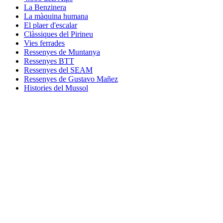
La Benzinera
La màquina humana
El plaer d'escalar
Clàssiques del Pirineu
Vies ferrades
Ressenyes de Muntanya
Ressenyes BTT
Ressenyes del SEAM
Ressenyes de Gustavo Mañez
Histories del Mussol