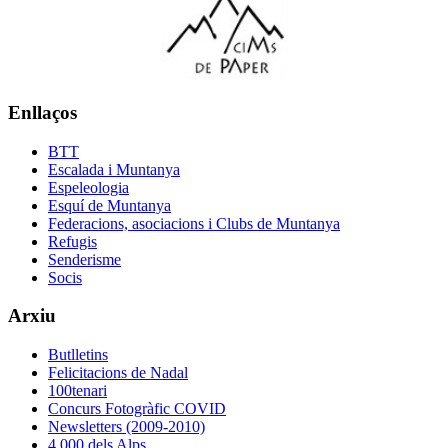
Enllaços
BTT
Escalada i Muntanya
Espeleologia
Esquí de Muntanya
Federacions, asociacions i Clubs de Muntanya
Refugis
Senderisme
Socis
Arxiu
Butlletins
Felicitacions de Nadal
100tenari
Concurs Fotogràfic COVID
Newsletters (2009-2010)
4.000 dels Alps