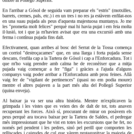
ombre al Pollegó Superior.
En l'arribar a Gósol de seguida vam preparar els "estris" (motxilles,
barrets, cremes, pals, etc.) i en un tres i no res ja estàvem enfilat-nos
en una suau pujada als peus d'aquesta majestuosa muntanya. Jo me
les "prometia molt felices" perquè mai hi havia pujat i em feia molta
il·lusió, tot i que ja m'havien avisat que era una excursió amb una
ferma i contínua pujada fins dalt.
Efectivament, quan arribes al bosc del Serrat de la Tossa comença
un corriol "destroçacames" que, en una llarga i forta pujada sense
descans, t'enfila cap a la Tartera de Gósol i cap a l'Enforcadura. Tot i
que m'ho vaig prendre amb calma he de reconèixer que a mitja
pujada vaig començar a fer "figa" i gràcies a l'ajuda d'alguns
companys vaig poder arribar a l'Enforcadura amb prou feines. Allà
vaig fer de "vigilant de pertinences" (quasi no em podia moure)
mentre el altres pujaven a la part més alta del Pollegó Superior
(quina enveja).
Al baixar ja va ser una altra història. Mentre m'explicaven la
grimpada i les vistes que es veien des de dalt de tot, tots anaven
recuperant les forces. Això sí, procurant de mirar on posàvem els
peus perquè ara tocava baixar per la Tartera de Saldes, el pedregar
més impressionant que he vist en totes les excursions que he fet, no
només pel pendent i les pedres, sinó pel perill que comporten les
relliscades i caigudes de cul que vàrem protagonitzar la majoria de