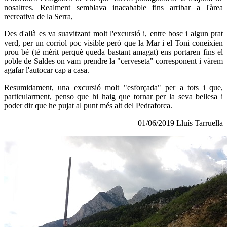
nosaltres. Realment semblava inacabable fins arribar a l'àrea
recreativa de la Serra,
Des d'allà es va suavitzant molt l'excursió i, entre bosc i algun prat
verd, per un corriol poc visible però que la Mar i el Toni coneixien
prou bé (té mèrit perquè queda bastant amagat) ens portaren fins el
poble de Saldes on vam prendre la "cerveseta" corresponent i vàrem
agafar l'autocar cap a casa.
Resumidament, una excursió molt "esforçada" per a tots i que,
particularment, penso que hi haig que tornar per la seva bellesa i
poder dir que he pujat al punt més alt del Pedraforca.
01/06/2019 Lluís Tarruella