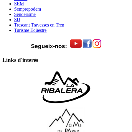
SEM
Semprepodem
Senderisme
SIJ
Trescant Travesses en Tren
Turisme Eqüestre
Segueix-nos:
Links d'interès