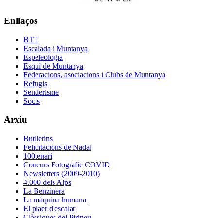
Enllaços
BTT
Escalada i Muntanya
Espeleologia
Esquí de Muntanya
Federacions, asociacions i Clubs de Muntanya
Refugis
Senderisme
Socis
Arxiu
Butlletins
Felicitacions de Nadal
100tenari
Concurs Fotogràfic COVID
Newsletters (2009-2010)
4.000 dels Alps
La Benzinera
La màquina humana
El plaer d'escalar
Clàssiques del Pirineu