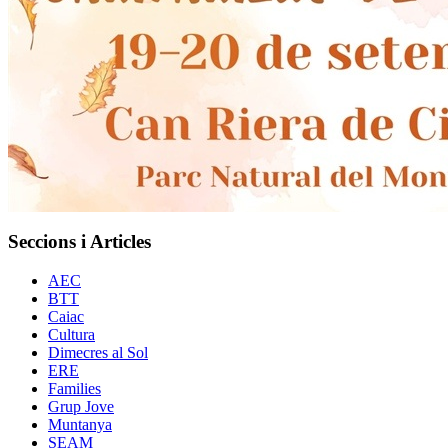
Seccions i Articles
AEC
BTT
Caiac
Cultura
Dimecres al Sol
ERE
Families
Grup Jove
Muntanya
SEAM