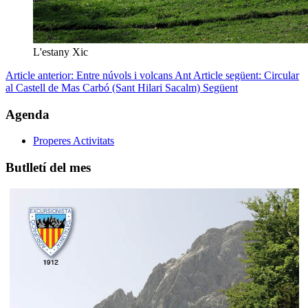
L'estany Xic
Article anterior: Entre núvols i volcans
Ant
Article següent: Circular
al Castell de Mas Carbó (Sant Hilari Sacalm)
Següent
Agenda
Properes Activitats
Butlletí del mes