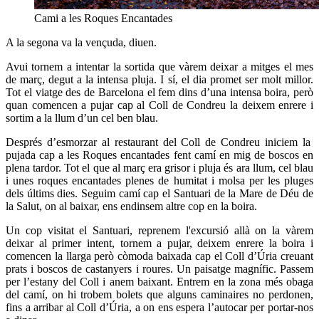
Cami a les Roques Encantades
A la segona va la vençuda, diuen.
Avui tornem a intentar la sortida que vàrem deixar a mitges el mes
de març, degut a la intensa pluja. I sí, el dia promet ser molt millor.
Tot el viatge des de Barcelona el fem dins d’una intensa boira, però
quan comencen a pujar cap al Coll de Condreu la deixem enrere i
sortim a la llum d’un cel ben blau.
Després d’esmorzar al restaurant del Coll de Condreu iniciem la
pujada cap a les Roques encantades fent camí en mig de boscos en
plena tardor. Tot el que al març era grisor i pluja és ara llum, cel blau
i unes roques encantades plenes de humitat i molsa per les pluges
dels últims dies. Seguim camí cap el Santuari de la Mare de Déu de
la Salut, on al baixar, ens endinsem altre cop en la boira.
Un cop visitat el Santuari, reprenem l'excursió allà on la vàrem
deixar al primer intent, tornem a pujar, deixem enrere la boira i
comencen la llarga però còmoda baixada cap el Coll d’Úria creuant
prats i boscos de castanyers i roures. Un paisatge magnífic. Passem
per l’estany del Coll i anem baixant. Entrem en la zona més obaga
del camí, on hi trobem bolets que alguns caminaires no perdonen,
fins a arribar al Coll d’Úria, a on ens espera l’autocar per portar-nos