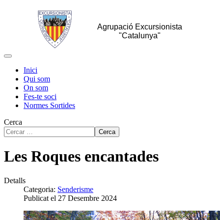
Agrupació Excursionista
"Catalunya"
Inici
Qui som
On som
Fes-te soci
Normes Sortides
Cerca
Cerca
Les Roques encantades
Detalls
Categoria:
Senderisme
Publicat el 27 Desembre 2024