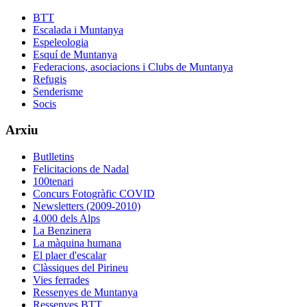
BTT
Escalada i Muntanya
Espeleologia
Esquí de Muntanya
Federacions, asociacions i Clubs de Muntanya
Refugis
Senderisme
Socis
Arxiu
Butlletins
Felicitacions de Nadal
100tenari
Concurs Fotogràfic COVID
Newsletters (2009-2010)
4.000 dels Alps
La Benzinera
La màquina humana
El plaer d'escalar
Clàssiques del Pirineu
Vies ferrades
Ressenyes de Muntanya
Ressenyes BTT