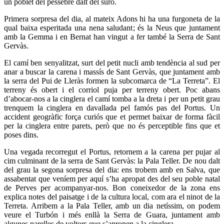
un poblet del pessebre dalt del suro.
Primera sorpresa del dia, al mateix Adons hi ha una furgoneta de la
qual baixa esperitada una nena saludant; és la Neus que juntament
amb la Gemma i en Bernat han vingut a fer també la Serra de Sant
Gervàs.
El camí ben senyalitzat, surt del petit nucli amb tendència al sud per
anar a buscar la carena i massís de Sant Gervàs, que juntament amb
la serra del Pui de Lleràs formen la subcomarca de “La Terreta”. El
terreny és obert i el corriol puja per terreny obert. Poc abans
d’abocar-nos a la cinglera el camí tomba a la dreta i per un petit grau
trenquem la cinglera en davallada pel famós pas del Portus. Un
accident geogràfic força curiós que et permet baixar de forma fàcil
per la cinglera entre parets, però que no és perceptible fins que et
poses dins.
Una vegada recorregut el Portus, retornem a la carena per pujar al
cim culminant de la serra de Sant Gervàs: la Pala Teller. De nou dalt
del grau la segona sorpresa del dia: ens trobem amb en Salva, que
assabentat que veníem per aquí s’ha apropat des del seu poble natal
de Perves per acompanyar-nos. Bon coneixedor de la zona ens
explica notes del paisatge i de la cultura local, com ara el ninot de la
Terreta. Arribem a la Pala Teller, amb un dia netíssim, on podem
veure el Turbón i més enllà la Serra de Guara, juntament amb
algunes parelles de voltors que s’apropen a la cinglera.