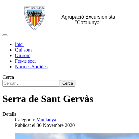
Agrupació Excursionista
"Catalunya"
Inici
Qui som
On som
Fes-te soci
Normes Sortides
Cerca
Cerca
Serra de Sant Gervàs
Detalls
Categoria:
Muntanya
Publicat el 30 Novembre 2020