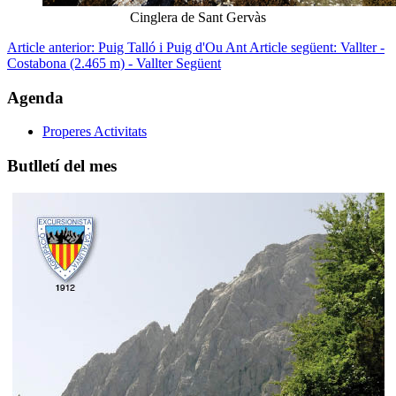
Cinglera de Sant Gervàs
Article anterior: Puig Talló i Puig d'Ou
Ant
Article següent: Vallter -
Costabona (2.465 m) - Vallter
Següent
Agenda
Properes Activitats
Butlletí del mes