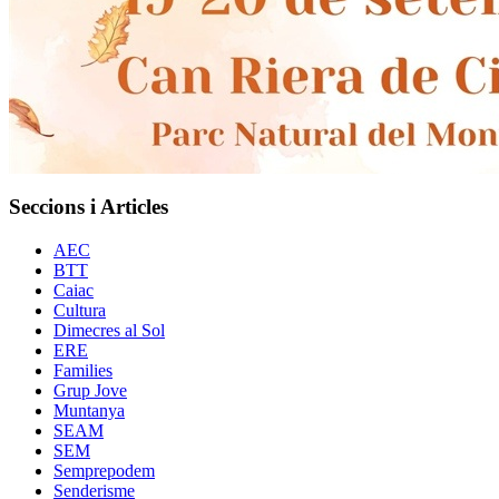
Seccions i Articles
AEC
BTT
Caiac
Cultura
Dimecres al Sol
ERE
Families
Grup Jove
Muntanya
SEAM
SEM
Semprepodem
Senderisme