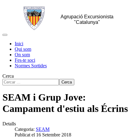
Agrupació Excursionista
"Catalunya"
Inici
Qui som
On som
Fes-te soci
Normes Sortides
Cerca
Cerca
SEAM i Grup Jove:
Campament d'estiu als Écrins
Detalls
Categoria:
SEAM
Publicat el 16 Setembre 2018