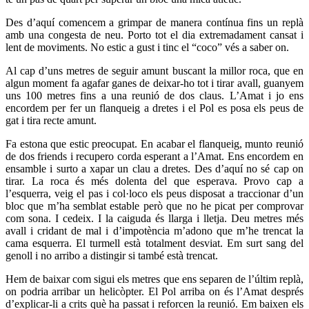
Des d’aquí comencem a grimpar de manera contínua fins un replà
amb una congesta de neu. Porto tot el dia extremadament cansat i
lent de moviments. No estic a gust i tinc el “coco” vés a saber on.
Al cap d’uns metres de seguir amunt buscant la millor roca, que en
algun moment fa agafar ganes de deixar-ho tot i tirar avall, guanyem
uns 100 metres fins a una reunió de dos claus. L’Amat i jo ens
encordem per fer un flanqueig a dretes i el Pol es posa els peus de
gat i tira recte amunt.
Fa estona que estic preocupat. En acabar el flanqueig, munto reunió
de dos friends i recupero corda esperant a l’Amat. Ens encordem en
ensamble i surto a xapar un clau a dretes. Des d’aquí no sé cap on
tirar. La roca és més dolenta del que esperava. Provo cap a
l’esquerra, veig el pas i col·loco els peus disposat a traccionar d’un
bloc que m’ha semblat estable però que no he picat per comprovar
com sona. I cedeix. I la caiguda és llarga i lletja. Deu metres més
avall i cridant de mal i d’impotència m’adono que m’he trencat la
cama esquerra. El turmell està totalment desviat. Em surt sang del
genoll i no arribo a distingir si també està trencat.
Hem de baixar com sigui els metres que ens separen de l’últim replà,
on podria arribar un helicòpter. El Pol arriba on és l’Amat després
d’explicar-li a crits què ha passat i reforcen la reunió. Em baixen els