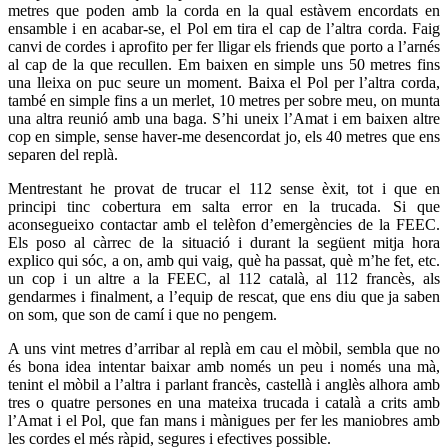
metres que poden amb la corda en la qual estàvem encordats en
ensamble i en acabar-se, el Pol em tira el cap de l’altra corda. Faig
canvi de cordes i aprofito per fer lligar els friends que porto a l’arnés
al cap de la que recullen. Em baixen en simple uns 50 metres fins
una lleixa on puc seure un moment. Baixa el Pol per l’altra corda,
també en simple fins a un merlet, 10 metres per sobre meu, on munta
una altra reunió amb una baga. S’hi uneix l’Amat i em baixen altre
cop en simple, sense haver-me desencordat jo, els 40 metres que ens
separen del replà.
Mentrestant he provat de trucar el 112 sense èxit, tot i que en
principi tinc cobertura em salta error en la trucada. Si que
aconsegueixo contactar amb el telèfon d’emergències de la FEEC.
Els poso al càrrec de la situació i durant la següent mitja hora
explico qui sóc, a on, amb qui vaig, què ha passat, què m’he fet, etc.
un cop i un altre a la FEEC, al 112 català, al 112 francès, als
gendarmes i finalment, a l’equip de rescat, que ens diu que ja saben
on som, que son de camí i que no pengem.
A uns vint metres d’arribar al replà em cau el mòbil, sembla que no
és bona idea intentar baixar amb només un peu i només una mà,
tenint el mòbil a l’altra i parlant francès, castellà i anglès alhora amb
tres o quatre persones en una mateixa trucada i català a crits amb
l’Amat i el Pol, que fan mans i mànigues per fer les maniobres amb
les cordes el més ràpid, segures i efectives possible.