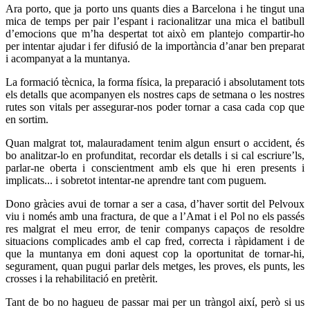
Ara porto, que ja porto uns quants dies a Barcelona i he tingut una
mica de temps per pair l’espant i racionalitzar una mica el batibull
d’emocions que m’ha despertat tot això em plantejo compartir-ho
per intentar ajudar i fer difusió de la importància d’anar ben preparat
i acompanyat a la muntanya.
La formació tècnica, la forma física, la preparació i absolutament tots
els detalls que acompanyen els nostres caps de setmana o les nostres
rutes son vitals per assegurar-nos poder tornar a casa cada cop que
en sortim.
Quan malgrat tot, malauradament tenim algun ensurt o accident, és
bo analitzar-lo en profunditat, recordar els detalls i si cal escriure’ls,
parlar-ne oberta i conscientment amb els que hi eren presents i
implicats... i sobretot intentar-ne aprendre tant com puguem.
Dono gràcies avui de tornar a ser a casa, d’haver sortit del Pelvoux
viu i només amb una fractura, de que a l’Amat i el Pol no els passés
res malgrat el meu error, de tenir companys capaços de resoldre
situacions complicades amb el cap fred, correcta i ràpidament i de
que la muntanya em doni aquest cop la oportunitat de tornar-hi,
segurament, quan pugui parlar dels metges, les proves, els punts, les
crosses i la rehabilitació en pretèrit.
Tant de bo no hagueu de passar mai per un tràngol així, però si us