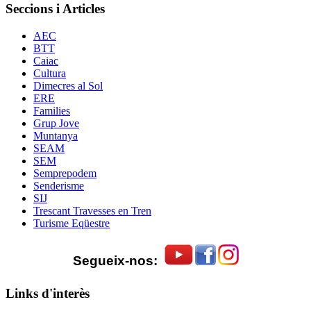
Seccions i Articles
AEC
BTT
Caiac
Cultura
Dimecres al Sol
ERE
Families
Grup Jove
Muntanya
SEAM
SEM
Semprepodem
Senderisme
SIJ
Trescant Travesses en Tren
Turisme Eqüestre
Segueix-nos:
Links d'interès