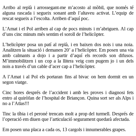
Arribo al replà i arrossegant-me m’acosto al mòbil, que només té
alguna rascada i segueix sonant amb l’altaveu activat. L’equip de
rescat segueix a l’escolta. Arriben d’aquí poc.
L’Amat i el Pol arriben al cap de pocs minuts i m’abriguen. Al cap
d’uns cinc minuts més sentim el soroll de l’helicòpter.
L’helicòpter posa un patí al replà, i en baixen dos nois i una noia.
Analitzen la situació i demanen 20’ a l’helicòpter. Em posen una via
amb calmants a dojo i a partir d’aquí els records son difusos.
M’immobilitzen i un cop a la llitera veig com pugem jo i un dels
nois a través d’un cable d’acer cap a l’helicòpter.
A l’Amat i al Pol els portaran fins al bivac on hem dormit en un
segon viatge.
Cinc hores després de l’accident i amb les proves i diagnosi fets
entro al quiròfan de l’hospital de Briançon. Quina sort ser als Alps i
no a l’Atlas!!!
Tinc la tíbia i el peroné trencats molt a prop del turmell. Després de
l’operació em diuen que l’articulació segurament quedarà afectada.
Em posen una placa a cada os, 13 cargols i innumerables grapes.