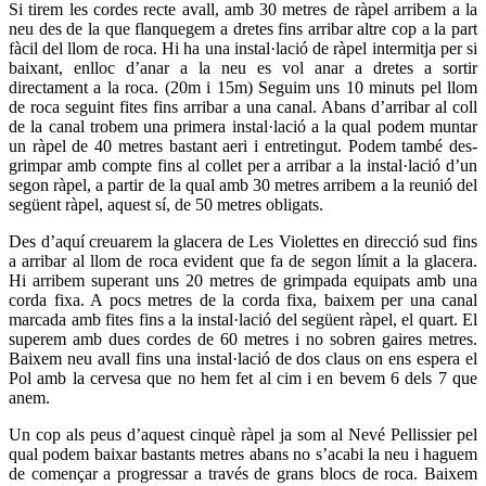
Si tirem les cordes recte avall, amb 30 metres de ràpel arribem a la
neu des de la que flanquegem a dretes fins arribar altre cop a la part
fàcil del llom de roca. Hi ha una instal·lació de ràpel intermitja per si
baixant, enlloc d’anar a la neu es vol anar a dretes a sortir
directament a la roca. (20m i 15m) Seguim uns 10 minuts pel llom
de roca seguint fites fins arribar a una canal. Abans d’arribar al coll
de la canal trobem una primera instal·lació a la qual podem muntar
un ràpel de 40 metres bastant aeri i entretingut. Podem també des-
grimpar amb compte fins al collet per a arribar a la instal·lació d’un
segon ràpel, a partir de la qual amb 30 metres arribem a la reunió del
següent ràpel, aquest sí, de 50 metres obligats.
Des d’aquí creuarem la glacera de Les Violettes en direcció sud fins
a arribar al llom de roca evident que fa de segon límit a la glacera.
Hi arribem superant uns 20 metres de grimpada equipats amb una
corda fixa. A pocs metres de la corda fixa, baixem per una canal
marcada amb fites fins a la instal·lació del següent ràpel, el quart. El
superem amb dues cordes de 60 metres i no sobren gaires metres.
Baixem neu avall fins una instal·lació de dos claus on ens espera el
Pol amb la cervesa que no hem fet al cim i en bevem 6 dels 7 que
anem.
Un cop als peus d’aquest cinquè ràpel ja som al Nevé Pellissier pel
qual podem baixar bastants metres abans no s’acabi la neu i haguem
de començar a progressar a través de grans blocs de roca. Baixem