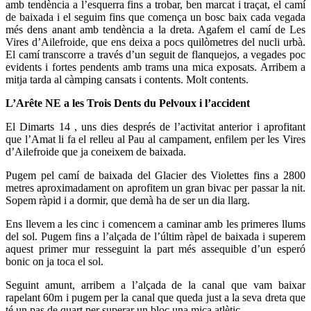
amb tendència a l’esquerra fins a trobar, ben marcat i traçat, el camí
de baixada i el seguim fins que comença un bosc baix cada vegada
més dens anant amb tendència a la dreta. Agafem el camí de Les
Vires d’Ailefroide, que ens deixa a pocs quilòmetres del nucli urbà.
El camí transcorre a través d’un seguit de flanquejos, a vegades poc
evidents i fortes pendents amb trams una mica exposats. Arribem a
mitja tarda al càmping cansats i contents. Molt contents.
L’Arête NE a les Trois Dents du Pelvoux i l’accident
El Dimarts 14 , uns dies després de l’activitat anterior i aprofitant
que l’Amat li fa el relleu al Pau al campament, enfilem per les Vires
d’Ailefroide que ja coneixem de baixada.
Pugem pel camí de baixada del Glacier des Violettes fins a 2800
metres aproximadament on aprofitem un gran bivac per passar la nit.
Sopem ràpid i a dormir, que demà ha de ser un dia llarg.
Ens llevem a les cinc i comencem a caminar amb les primeres llums
del sol. Pugem fins a l’alçada de l’últim ràpel de baixada i superem
aquest primer mur resseguint la part més assequible d’un esperó
bonic on ja toca el sol.
Seguint amunt, arribem a l’alçada de la canal que vam baixar
rapelant 60m i pugem per la canal que queda just a la seva dreta que
té un pas de quart per superar un bloc una mica atlètic.