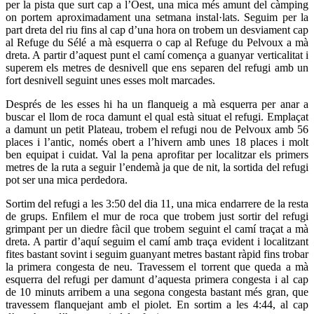
per la pista que surt cap a l’Oest, una mica més amunt del càmping
on portem aproximadament una setmana instal·lats. Seguim per la
part dreta del riu fins al cap d’una hora on trobem un desviament cap
al Refuge du Sélé a mà esquerra o cap al Refuge du Pelvoux a mà
dreta. A partir d’aquest punt el camí comença a guanyar verticalitat i
superem els metres de desnivell que ens separen del refugi amb un
fort desnivell seguint unes esses molt marcades.
Després de les esses hi ha un flanqueig a mà esquerra per anar a
buscar el llom de roca damunt el qual està situat el refugi. Emplaçat
a damunt un petit Plateau, trobem el refugi nou de Pelvoux amb 56
places i l’antic, només obert a l’hivern amb unes 18 places i molt
ben equipat i cuidat. Val la pena aprofitar per localitzar els primers
metres de la ruta a seguir l’endemà ja que de nit, la sortida del refugi
pot ser una mica perdedora.
Sortim del refugi a les 3:50 del dia 11, una mica endarrere de la resta
de grups. Enfilem el mur de roca que trobem just sortir del refugi
grimpant per un diedre fàcil que trobem seguint el camí traçat a mà
dreta. A partir d’aquí seguim el camí amb traça evident i localitzant
fites bastant sovint i seguim guanyant metres bastant ràpid fins trobar
la primera congesta de neu. Travessem el torrent que queda a mà
esquerra del refugi per damunt d’aquesta primera congesta i al cap
de 10 minuts arribem a una segona congesta bastant més gran, que
travessem flanquejant amb el piolet. En sortim a les 4:44, al cap