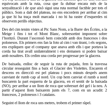
equivocats amb la ruta, cosa que fa dubtar encara més de la
senyalització i de que això sigui una ruta normal factible per tots el
públics. Som a dalt del plateau, no ens encordem per arribar al cim
ja que hi ha traça molt marcada i no hi ha rastre d’esquerdes ni
observem perills objectius.
Des del cim tenim vistes al Pic Sans Nom, a la Barre des Écrins, a la
Meige i fins i tot el Mont Blanc, sobresortint imponent sobre
l’horitzó. Durant l’ascensió hem coincidit amb dos francesos i dos
polonesos. Els primers ens fan la foto al cim i van tirant, i els segons,
ens expliquen que el company que anava amb ells i que portava la
corda ha tirat avall unilateralment i ens demanen si poden baixar
amb nosaltres. Els cedim una corda per progressar per la glacera.
De baixada, enlloc de seguir la ruta de pujada, fem la travessa
circular resseguint fins a baix el Glacier des Violettes. Encarem el
descens en direcció est pel plateau i pocs minuts després anem
canviant de rumb cap al nord. Un cop hem canviat el rumb a nord
buscarem la part esquerra de la glacera, en el sentit de la baixada
(NO), per arribar a un llom de roca que sobresurt del gel i la neu. A
partir d’aquest llom baixarem junts els 7, com en un acudit: 2
francesos, 2 polonesos i 3 catalans.
Seguint el llom de roca uns metres, trobem el primer ràpel.