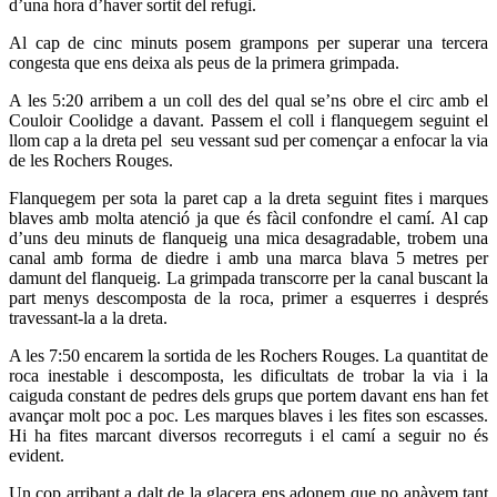
d’una hora d’haver sortit del refugi.
Al cap de cinc minuts posem grampons per superar una tercera
congesta que ens deixa als peus de la primera grimpada.
A les 5:20 arribem a un coll des del qual se’ns obre el circ amb el
Couloir Coolidge a davant. Passem el coll i flanquegem seguint el
llom cap a la dreta pel seu vessant sud per començar a enfocar la via
de les Rochers Rouges.
Flanquegem per sota la paret cap a la dreta seguint fites i marques
blaves amb molta atenció ja que és fàcil confondre el camí. Al cap
d’uns deu minuts de flanqueig una mica desagradable, trobem una
canal amb forma de diedre i amb una marca blava 5 metres per
damunt del flanqueig. La grimpada transcorre per la canal buscant la
part menys descomposta de la roca, primer a esquerres i després
travessant-la a la dreta.
A les 7:50 encarem la sortida de les Rochers Rouges. La quantitat de
roca inestable i descomposta, les dificultats de trobar la via i la
caiguda constant de pedres dels grups que portem davant ens han fet
avançar molt poc a poc. Les marques blaves i les fites son escasses.
Hi ha fites marcant diversos recorreguts i el camí a seguir no és
evident.
Un cop arribant a dalt de la glacera ens adonem que no anàvem tant