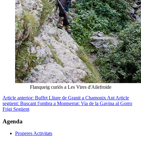
Flanqueig curiós a Les Vires d'Ailefroide
Article anterior: Buffet Lliure de Granit a Chamonix
Ant
Article
següent: Buscant l'ombra a Montserrat: Via de la Gavina al Gorro
Frigi
Següent
Agenda
Properes Activitats