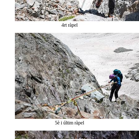
4rt ràpel
5è i últim ràpel