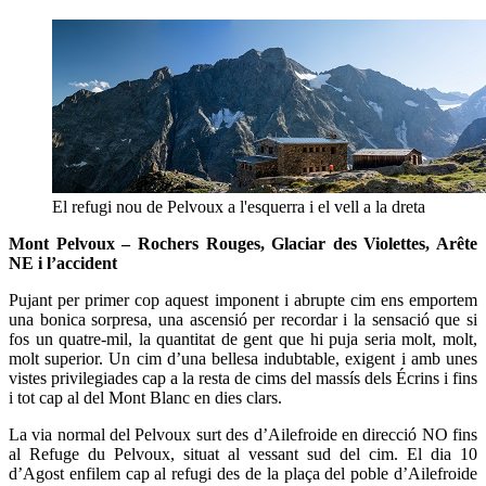
El refugi nou de Pelvoux a l'esquerra i el vell a la dreta
Mont Pelvoux – Rochers Rouges, Glaciar des Violettes, Arête
NE i l’accident
Pujant per primer cop aquest imponent i abrupte cim ens emportem
una bonica sorpresa, una ascensió per recordar i la sensació que si
fos un quatre-mil, la quantitat de gent que hi puja seria molt, molt,
molt superior. Un cim d’una bellesa indubtable, exigent i amb unes
vistes privilegiades cap a la resta de cims del massís dels Écrins i fins
i tot cap al del Mont Blanc en dies clars.
La via normal del Pelvoux surt des d’Ailefroide en direcció NO fins
al Refuge du Pelvoux, situat al vessant sud del cim. El dia 10
d’Agost enfilem cap al refugi des de la plaça del poble d’Ailefroide